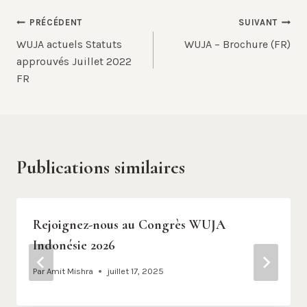
Navigation
PRÉCÉDENT
SUIVANT
WUJA actuels Statuts
WUJA – Brochure (FR)
de
approuvés Juillet 2022
FR
l’article
Publications similaires
Rejoignez-nous au Congrès WUJA
Indonésie 2026
Par
Amit Mishra
juillet 17, 2025