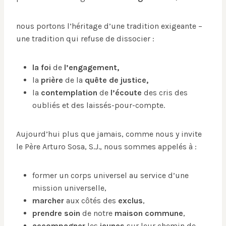
nous portons l’héritage d’une tradition exigeante –
une tradition qui refuse de dissocier :
la foi
de
l’engagement,
la
prière
de la
quête de justice,
la
contemplation
de
l’écoute
des cris des
oubliés et des laissés-pour-compte.
Aujourd’hui plus que jamais, comme nous y invite
le Père Arturo Sosa, S.J., nous sommes appelés à :
former un corps universel au service d’une
mission universelle,
marcher
aux côtés des
exclus
,
prendre soin
de notre
maison commune
,
accompagner
les
jeunes
sur leur chemin de