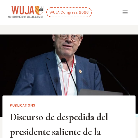
Skip
to
WUJA Congress 2026
content
PUBLICATIONS
Discurso de despedida del
presidente saliente de la