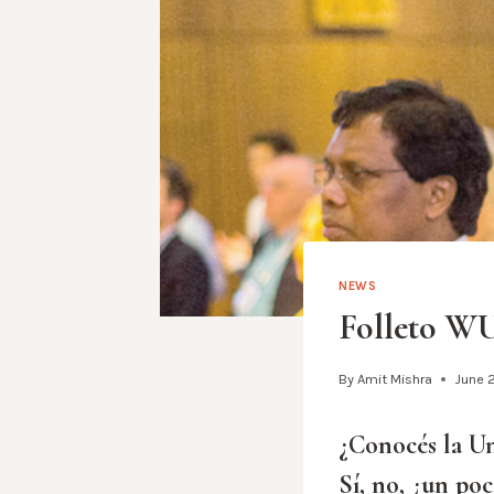
NEWS
Folleto W
By
Amit Mishra
June 
¿Conocés la U
Sí, no, ¿un po