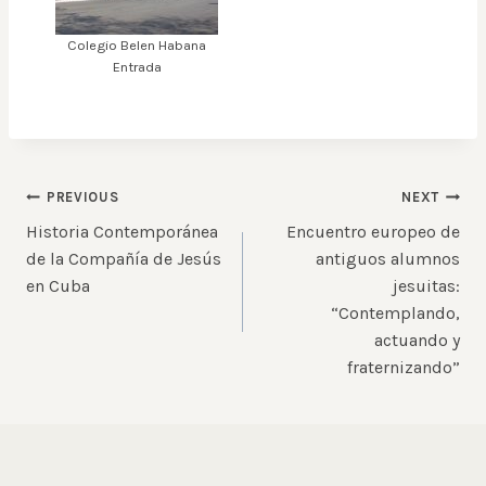
Colegio Belen Habana
Entrada
Post
PREVIOUS
NEXT
Historia Contemporánea
Encuentro europeo de
navigation
de la Compañía de Jesús
antiguos alumnos
en Cuba
jesuitas:
“Contemplando,
actuando y
fraternizando”