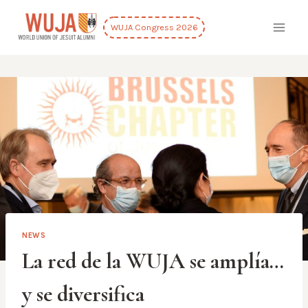
Skip
to
WUJA Congress 2026
content
NEWS
La red de la WUJA se amplía…
y se diversifica