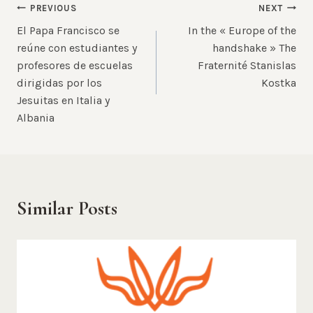
Post
PREVIOUS
NEXT
El Papa Francisco se
In the « Europe of the
navigation
reúne con estudiantes y
handshake » The
profesores de escuelas
Fraternité Stanislas
dirigidas por los
Kostka
Jesuitas en Italia y
Albania
Similar Posts