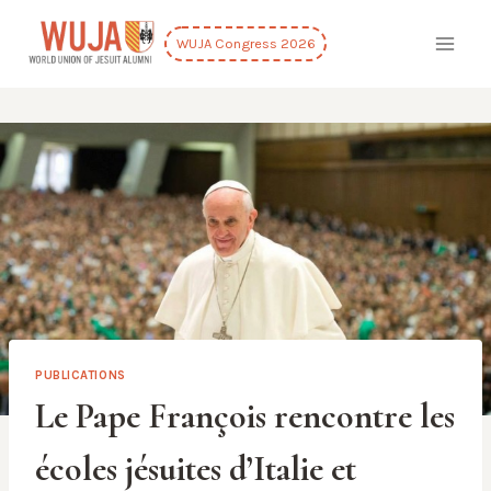
Skip
to
WUJA Congress 2026
content
PUBLICATIONS
Le Pape François rencontre les
écoles jésuites d’Italie et