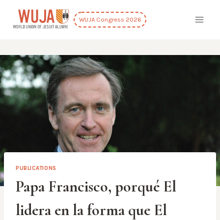
Skip
to
WUJA Congress 2026
content
PUBLICATIONS
Papa Francisco, porqué El
lidera en la forma que El