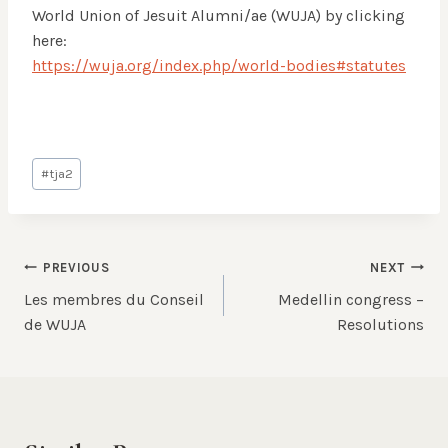
World Union of Jesuit Alumni/ae (WUJA) by clicking
here:
https://wuja.org/index.php/world-bodies#statutes
Post
#
tja2
Tags:
Post
PREVIOUS
NEXT
Les membres du Conseil
Medellin congress –
navigation
de WUJA
Resolutions