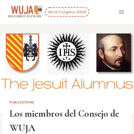
Skip
to
WUJA Congress 2026
content
PUBLICATIONS
Los miembros del Consejo de
WUJA