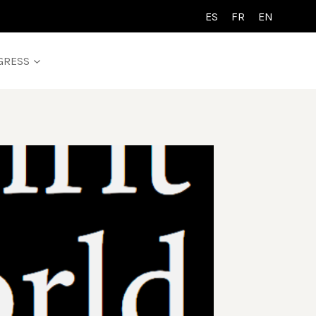
ES
FR
EN
GRESS