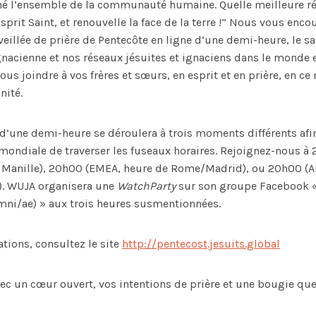
hé l’ensemble de la communauté humaine. Quelle meilleure r
sprit Saint, et renouvelle la face de la terre !” Nous vous enc
veillée de prière de Pentecôte en ligne d’une demi-heure, le s
ignacienne et nos réseaux jésuites et ignaciens dans le monde 
vous joindre à vos frères et sœurs, en esprit et en prière, en 
nité.
e d’une demi-heure se déroulera à trois moments différents afi
mondiale de traverser les fuseaux horaires. Rejoignez-nous à 
e Manille), 20h00 (EMEA, heure de Rome/Madrid), ou 20h00 (
). WUJA organisera une
WatchParty
sur son groupe Facebook 
umni/ae) » aux trois heures susmentionnées.
tions, consultez le site
http://pentecost.jesuits.global
avec un cœur ouvert, vos intentions de prière et une bougie qu