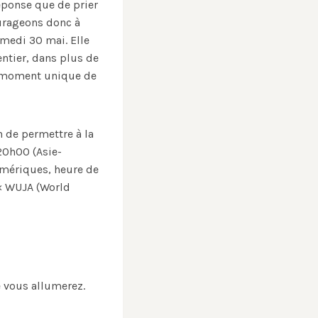
éponse que de prier
ourageons donc à
amedi 30 mai. Elle
entier, dans plus de
ce moment unique de
n de permettre à la
20h00 (Asie-
Amériques, heure de
« WUJA (World
e vous allumerez.