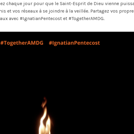
Priez chaque jour pour que le Saint-Esprit de Dieu vienne pui
is et vos réseaux à se joindre à la veillée. Partagez vos propre
iaux avec #IgnatianPentecost et #TogetherAMDG.