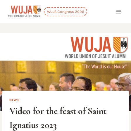
Skip
to
WUJA Congress 2026
content
NEWS
Video for the feast of Saint
Ignatius 2023