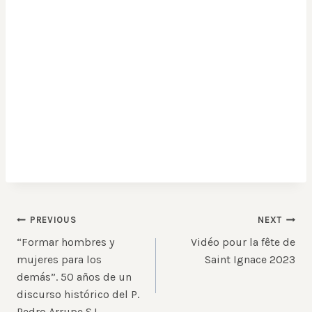
Post
PREVIOUS
NEXT
“Formar hombres y
Vidéo pour la fête de
navigation
mujeres para los
Saint Ignace 2023
demás”. 50 años de un
discurso histórico del P.
Pedro Arrupe SJ