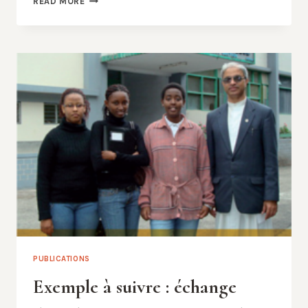
READ MORE
OF
STUDENTS
BETWEEEN
BURUNDI
AND
INDIA
–
TESTIMONIALS
PUBLICATIONS
Exemple à suivre : échange