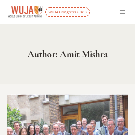
Skip
to
WUJA Congress 2026
content
Author: Amit Mishra