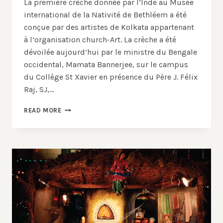
La première crèche donnée par l’Inde au Musée
international de la Nativité de Bethléem a été
conçue par des artistes de Kolkata appartenant
à l’organisation church-Art. La crèche a été
dévoilée aujourd’hui par le ministre du Bengale
occidental, Mamata Bannerjee, sur le campus
du Collège St Xavier en présence du Père J. Félix
Raj, SJ,…
LA
READ MORE
PREMIÈRE
CRÈCHE
DONNÉE
PAR
L’INDE
AU
MUSÉE
INTERNATIONAL
DE
LA
NATIVITÉ