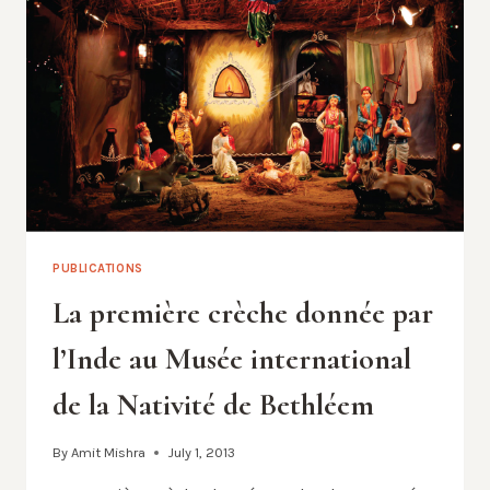
EL
MUSEO
INTERNACIONAL
DE
LA
NATIVIDAD
DE
BELÉN
PUBLICATIONS
La première crèche donnée par
l’Inde au Musée international
de la Nativité de Bethléem
By
Amit Mishra
July 1, 2013