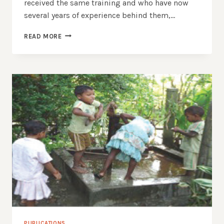
received the same training and who have now
several years of experience behind them,…
MEDICAL
READ MORE
PRACTICE
WITH
A
HUMAN
FACE
PUBLICATIONS