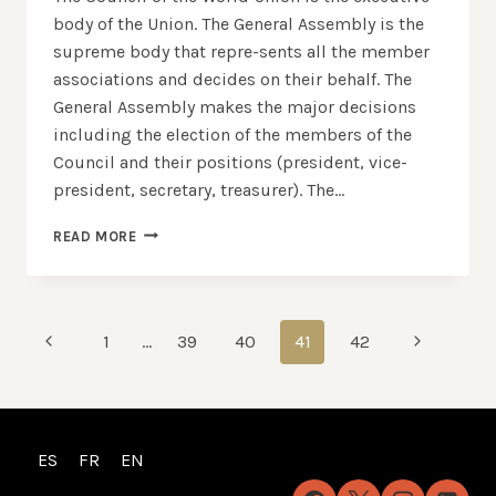
body of the Union. The General Assembly is the
supreme body that repre-sents all the member
associations and decides on their behalf. The
General Assembly makes the major decisions
including the election of the members of the
Council and their positions (president, vice-
president, secretary, treasurer). The…
THE
READ MORE
COUNCIL
OF
THE
WORLD
Page
Previous
Next
1
…
39
40
41
42
UNION
(WUJA)
navigation
Page
Page
ES
FR
EN