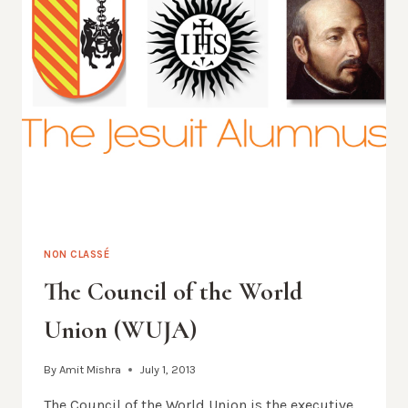
ENTRE
LE
BURUNDI
ET
L’INDE
NON CLASSÉ
The Council of the World
Union (WUJA)
By
Amit Mishra
July 1, 2013
The Council of the World Union is the executive