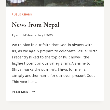
PUBLICATIONS
News from Nepal
By
Amit Mishra
July 1, 2013
We rejoice in our faith that God is always with
us, as we again prepare to celebrate Jesus’ birth.
I recently hiked to the top of Pulchowki, the
highest point on our valley’s rim. A shrine to
Shiva marks the summit. Shiva, for me, is
simply another name for our ever-present God.
This year has…
NEWS
READ MORE
FROM
NEPAL