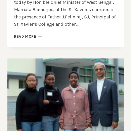
today by Hon’ble Chief Minister of West Bengal,
Mamata Bannerjee, at the St Xavier’s campus in
the presence of Father J.Felix raj, SJ, Principal of
St. Xavier’s College and other…
THE
READ MORE
FIRST
EVER
CRIB
SET
FROM
INDIA
FOR
THE
INTERNATIONAL
NATIVITY
MUSEUM
OF
BETHLEHEM