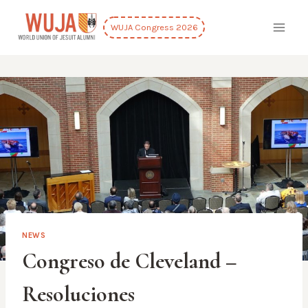
Skip
to
WUJA Congress 2026
content
NEWS
Congreso de Cleveland –
Resoluciones