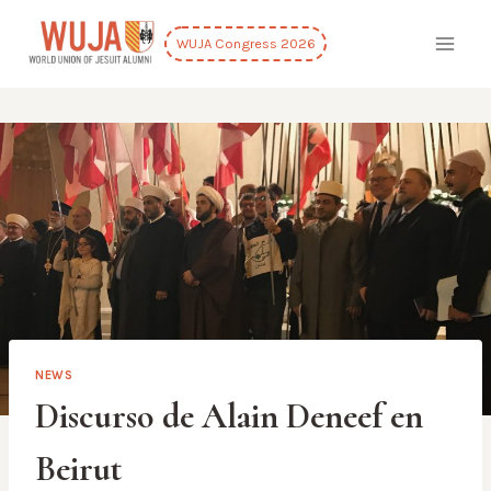
Skip
to
WUJA Congress 2026
content
NEWS
Discurso de Alain Deneef en
Beirut