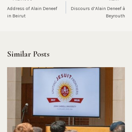
Post
Address of Alain Deneef
Discours d’Alain Deneef à
navigation
in Beirut
Beyrouth
Similar Posts