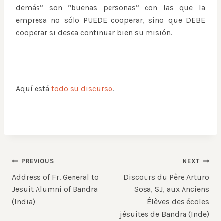
demás” son “buenas personas” con las que la
empresa no sólo PUEDE cooperar, sino que DEBE
cooperar si desea continuar bien su misión.
Aquí está
todo su discurso
.
Post
PREVIOUS
NEXT
Address of Fr. General to
Discours du Père Arturo
navigation
Jesuit Alumni of Bandra
Sosa, SJ, aux Anciens
(India)
Élèves des écoles
jésuites de Bandra (Inde)