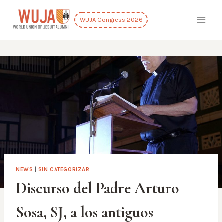
Skip
to
WUJA Congress 2026
content
NEWS
|
SIN CATEGORIZAR
Discurso del Padre Arturo
Sosa, SJ, a los antiguos