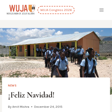
Skip
to
WUJA Congress 2026
content
NEWS
¡Feliz Navidad!
By
Amit Mishra
December 24, 2015