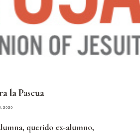
a la Pascua
13, 2020
alumna, querido ex-alumno,