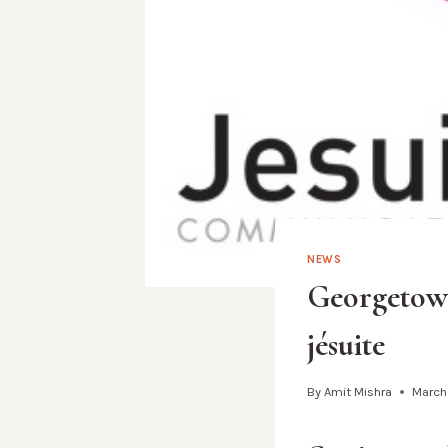
NEWS
Georgetown
jésuite
By
Amit Mishra
March