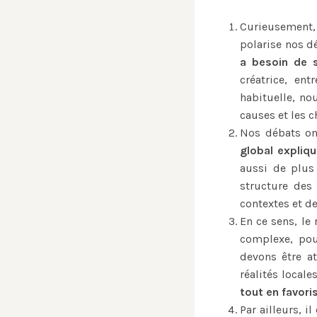
Curieusement, 
polarise nos d
a besoin de s
créatrice, ent
habituelle, n
causes et les 
Nos débats on
global expliq
aussi de plus
structure des
contextes et d
En ce sens, le
complexe, pou
devons être at
réalités locale
tout en favori
Par ailleurs, 