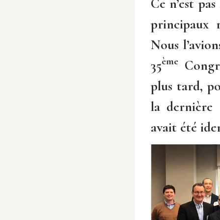
Ce n’est pas
principaux 
Nous l’avion
ème
35
Congrég
plus tard, p
la dernière
avait été id