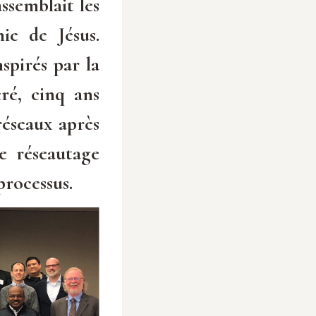
ssemblait les
ie de Jésus.
spirés par la
ré, cinq ans
réseaux après
e réseautage
processus.