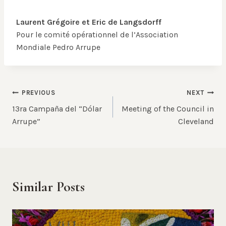
Laurent Grégoire et Eric de Langsdorff
Pour le comité opérationnel de l’Association
Mondiale Pedro Arrupe
Post
PREVIOUS
NEXT
13ra Campaña del “Dólar
Meeting of the Council in
navigation
Arrupe”
Cleveland
Similar Posts