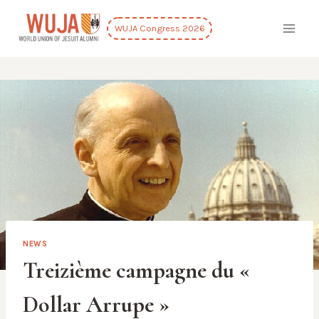
Skip
to
WUJA Congress 2026
content
NEWS
Treizième campagne du «
Dollar Arrupe »