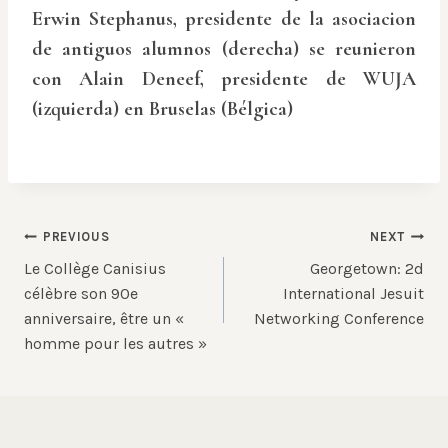
Erwin Stephanus, presidente de la asociacion
de antiguos alumnos (derecha) se reunieron
con Alain Deneef, presidente de WUJA
(izquierda) en Bruselas (Bélgica)
Post
PREVIOUS
NEXT
Le Collège Canisius
Georgetown: 2d
navigation
célèbre son 90e
International Jesuit
anniversaire, être un «
Networking Conference
homme pour les autres »