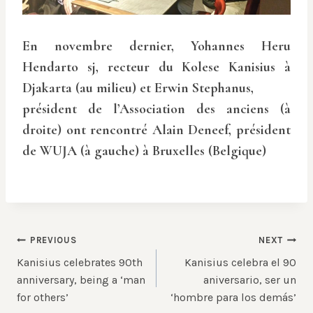
En novembre dernier, Yohannes Heru
Hendarto sj, recteur du Kolese Kanisius à
Djakarta (au milieu) et Erwin Stephanus,
président de l’Association des anciens (à
droite) ont rencontré Alain Deneef, président
de WUJA (à gauche) à Bruxelles (Belgique)
Post
PREVIOUS
NEXT
Kanisius celebrates 90th
Kanisius celebra el 90
navigation
anniversary, being a ‘man
aniversario, ser un
for others’
‘hombre para los demás’