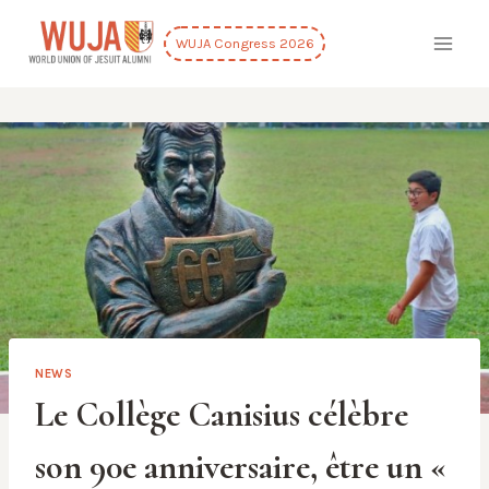
Skip
to
WUJA Congress 2026
content
NEWS
Le Collège Canisius célèbre
son 90e anniversaire, être un «