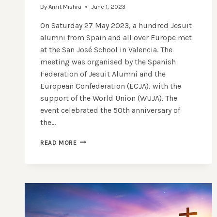
By
Amit Mishra
June 1, 2023
On Saturday 27 May 2023, a hundred Jesuit
alumni from Spain and all over Europe met
at the San José School in Valencia. The
meeting was organised by the Spanish
Federation of Jesuit Alumni and the
European Confederation (ECJA), with the
support of the World Union (WUJA). The
event celebrated the 50th anniversary of
the…
“FORM
READ MORE
MEN
AND
WOMEN
FOR
OTHERS”
–
50