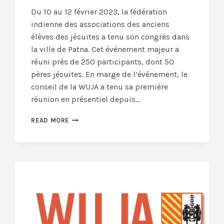
Du 10 au 12 février 2023, la fédération
indienne des associations des anciens
élèves des jésuites a tenu son congrès dans
la ville de Patna. Cet événement majeur a
réuni près de 250 participants, dont 50
pères jésuites. En marge de l’événement, le
conseil de la WUJA a tenu sa première
réunion en présentiel depuis…
PRÉSENCE
READ MORE
DE
L’UNION
MONDIALE
DES
ANCIENS
ÉLÈVES
DES
JÉSUITES
AU
CONGRÈS