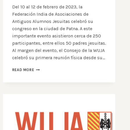
Del 10 al 12 de febrero de 2023, la
Federación India de Asociaciones de
Antiguos Alumnos Jesuitas celebró su
congreso en la ciudad de Patna. A este
importante evento asistieron cerca de 250
participantes, entre ellos 50 padres jesuitas.
Al margen del evento, el Consejo de la WUJA
celebró su primera reunión física desde su…
LA
READ MORE
UNIÓN
MUNDIAL
DE
ANTIGUOS
ALUMNOS
DE
LOS
JESUITAS
ASISTIÓ
AL