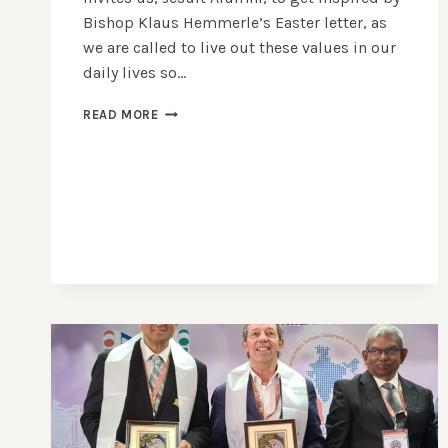
Bishop Klaus Hemmerle’s Easter letter, as
we are called to live out these values in our
daily lives so…
LET
READ MORE
US
PRAY
FOR
EASTER
EYES!