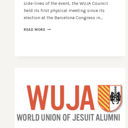
side-lines of the event, the WUJA Council
held its first physical meeting since its
election at the Barcelona Congress in…
THE
READ MORE
WORLD
UNION
ATTENDED
JAAI-
CONGRESS
2023