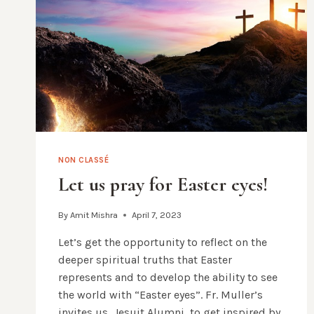
YEARS
OF
A
HISTORICAL
DISCOURSE
OF
FR.
PEDRO
ARRUPE
SJ
NON CLASSÉ
Let us pray for Easter eyes!
By
Amit Mishra
April 7, 2023
Let’s get the opportunity to reflect on the
deeper spiritual truths that Easter
represents and to develop the ability to see
the world with “Easter eyes”. Fr. Muller’s
invites us, Jesuit Alumni, to get inspired by