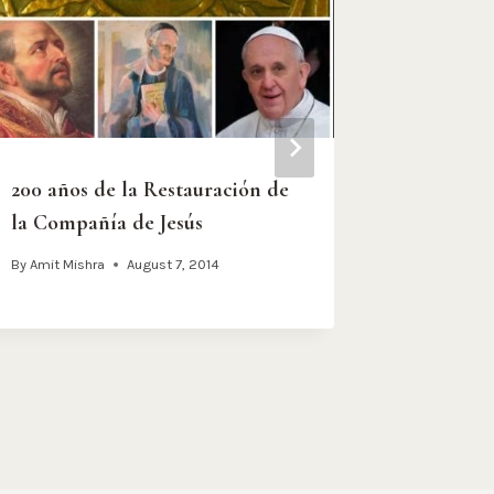
200 años de la Restauración de
Pedro Ar
la Compañía de Jesús
todavía 
By
Amit Mishra
August 7, 2014
By
Amit Mish