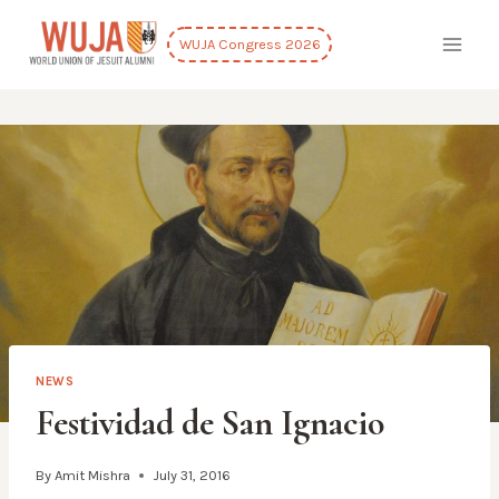
Skip
to
WUJA Congress 2026
content
NEWS
Festividad de San Ignacio
By
Amit Mishra
July 31, 2016