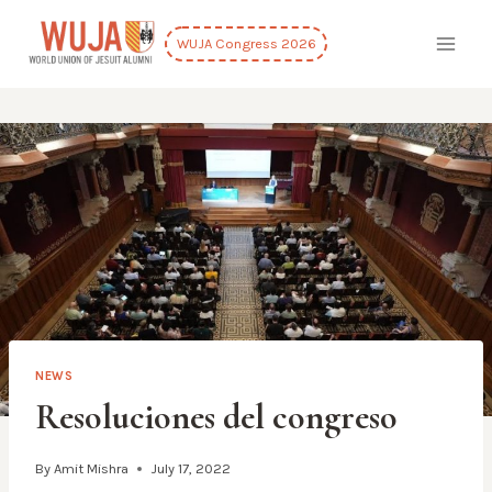
Skip
to
WUJA Congress 2026
content
NEWS
Resoluciones del congreso
By
Amit Mishra
July 17, 2022