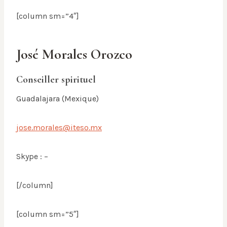
[column sm=”4″]
José Morales Orozco
Conseiller spirituel
Guadalajara (Mexique)
jose.morales@iteso.mx
Skype : –
[/column]
[column sm=”5″]