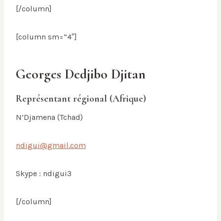
[/column]
[column sm=”4″]
Georges Dedjibo Djitan
Représentant régional (Afrique)
N’Djamena (Tchad)
ndigui@gmail.com
Skype : ndigui3
[/column]