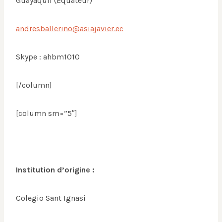
Guayaquil (Équateur)
andresballerino@asiajavier.ec
Skype : ahbm1010
[/column]
[column sm=”5″]
Institution d’origine :
Colegio Sant Ignasi