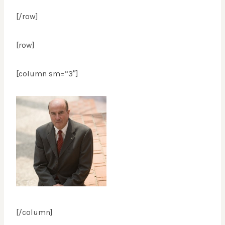
[/row]
[row]
[column sm=”3″]
[/column]