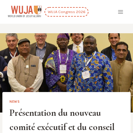
Skip
to
WUJA Congress 2026
content
NEWS
Présentation du nouveau
comité exécutif et du conseil