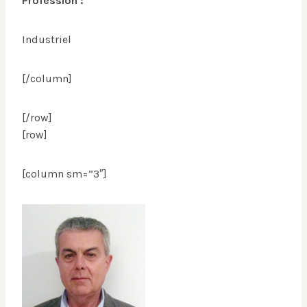
Profession :
Industriel
[/column]
[/row]
[row]
[column sm=”3″]