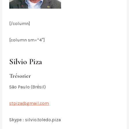
[/column]
[column sm=”4″]
Silvio Piza
Trésorier
São Paulo (Brésil)
stpiza@gmail.com
Skype : silvio.toledo.piza