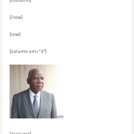
[/column]
[/row]
[row]
[column sm=”3″]
[/column]