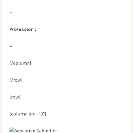
–
Profession :
–
[/column]
[/row]
[row]
[column sm=”3″]