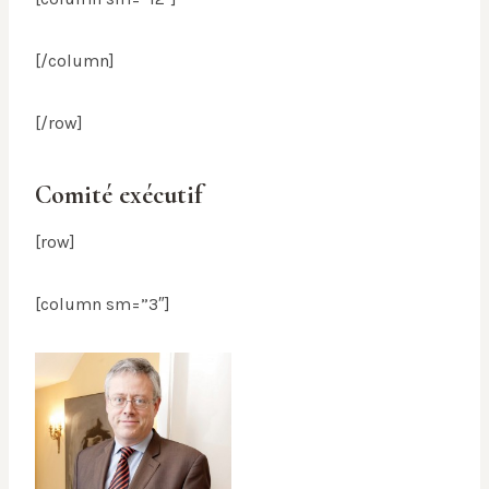
[/column]
[/row]
Comité exécutif
[row]
[column sm=”3″]