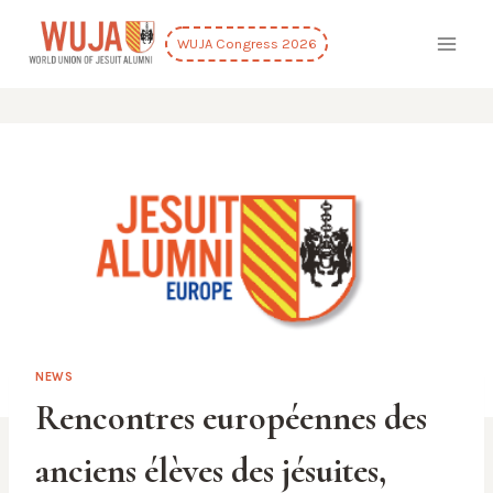
Skip
to
WUJA Congress 2026
content
NEWS
Rencontres européennes des
anciens élèves des jésuites,