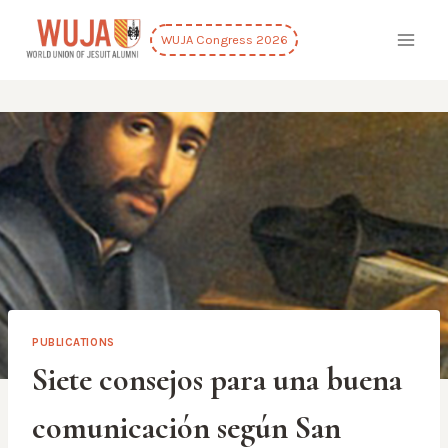
Skip
to
WUJA Congress 2026
content
PUBLICATIONS
Siete consejos para una buena
comunicación según San