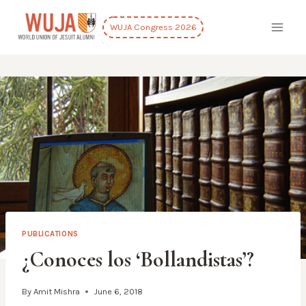
Skip
to
WUJA Congress 2026
content
PUBLICATIONS
¿Conoces los ‘Bollandistas’?
By
Amit Mishra
June 6, 2018