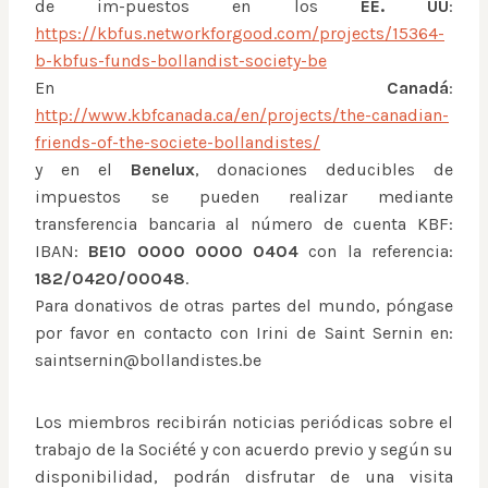
de im-puestos en los
EE. UU
:
https://kbfus.networkforgood.com/projects/15364-
b-kbfus-funds-bollandist-society-be
En
Canadá
:
http://www.kbfcanada.ca/en/projects/the-canadian-
friends-of-the-societe-bollandistes/
y en el
Benelux
, donaciones deducibles de
impuestos se pueden realizar mediante
transferencia bancaria al número de cuenta KBF:
IBAN:
BE10 0000 0000 0404
con la referencia:
182/0420/00048
.
Para donativos de otras partes del mundo, póngase
por favor en contacto con Irini de Saint Sernin en:
saintsernin@bollandistes.be
Los miembros recibirán noticias periódicas sobre el
trabajo de la Société y con acuerdo previo y según su
disponibilidad, podrán disfrutar de una visita