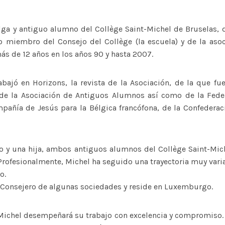
lga y antiguo alumno del Collège Saint-Michel de Bruselas,
o miembro del Consejo del Collège (la escuela) y de la aso
s de 12 años en los años 90 y hasta 2007.
abajó en Horizons, la revista de la Asociación, de la que fue
de la Asociación de Antiguos Alumnos así como de la Fede
añía de Jesús para la Bélgica francófona, de la Confederac
jo y una hija, ambos antiguos alumnos del Collège Saint-Mich
 Profesionalmente, Michel ha seguido una trayectoria muy vari
o.
s Consejero de algunas sociedades y reside en Luxemburgo.
ichel desempeñará su trabajo con excelencia y compromiso.