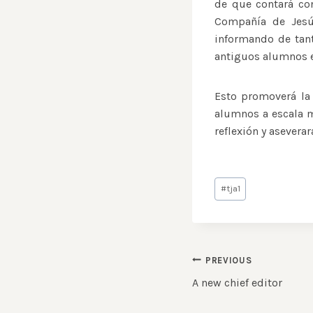
de que contará co
Compañía de Jesú
informando de tant
antiguos alumnos 
Esto promoverá la 
alumnos a escala 
reflexión y asevera
Post
#
tja1
Tags:
Post
PREVIOUS
A new chief editor
navigation