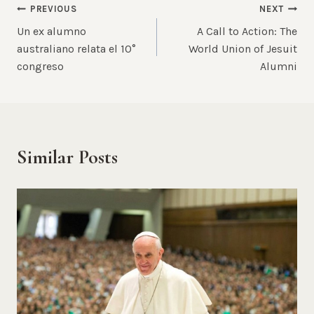
Post
PREVIOUS
NEXT
Un ex alumno
A Call to Action: The
navigation
australiano relata el 10°
World Union of Jesuit
congreso
Alumni
Similar Posts