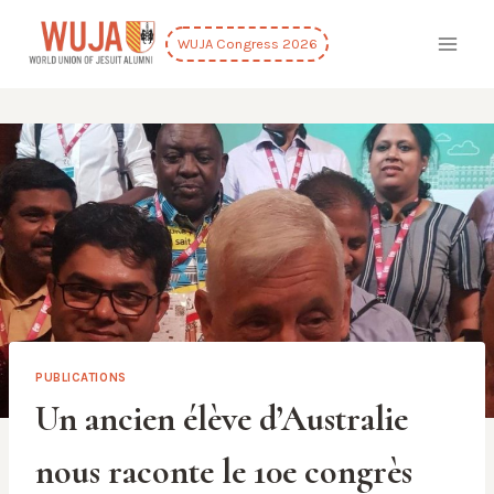
Skip
to
WUJA Congress 2026
content
PUBLICATIONS
Un ancien élève d’Australie
nous raconte le 10e congrès