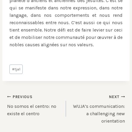
planète d’anciens et anciennes des jésuites. C’est se
qui se manifeste dans notre expression, dans notre
langage, dans nos comportements et nous rend
reconnaissables entre nous. C’est aussi ce qui nous
tient ensemble. Notre défi est de faire levier sur ceci
et de mobiliser notre communauté pour œuvrer à de
nobles causes alignées sur nos valeurs.
Post
#
tja1
Tags:
Post
PREVIOUS
NEXT
No somos el centro: no
WUJA’s communication:
navigation
existe el centro
a challenging new
orientation