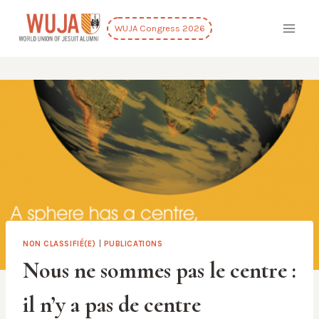
Skip
to
WUJA Congress 2026
content
NON CLASSIFIÉ(E)
|
PUBLICATIONS
Nous ne sommes pas le centre :
il n’y a pas de centre