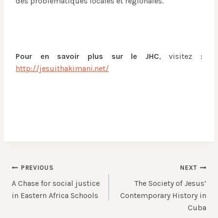
des problématiques locales et régionales.
Pour en savoir plus sur le JHC
, visitez :
http://jesuithakimani.net/
Post
PREVIOUS
NEXT
A Chase for social justice
The Society of Jesus’
navigation
in Eastern Africa Schools
Contemporary History in
Cuba