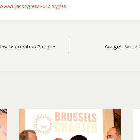
www.wujacongress2017.org/es
ew Information Bulletin
Congrès WUJA 2