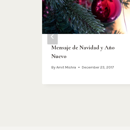
is, los
Mensaje de Navidad y Año
tas de
Nuevo
pan en
By
Amit Mishra
December 23, 2017
es