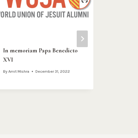
In memoriam Papa Benedicto
II Confe
XVI
sobre Red
Univers
By
Amit Mishra
December 31, 2022
By
Amit Mish