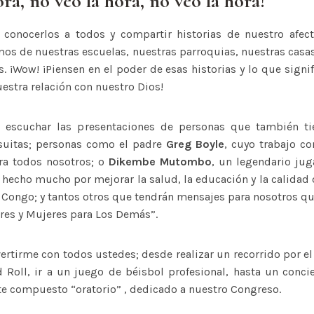
ra, no veo la hora, no veo la hora!
conocerlos a todos y compartir historias de nuestro afect
os de nuestras escuelas, nuestras parroquias, nuestras casas
s. ¡Wow! ¡Piensen en el poder de esas historias y lo que signi
estra relación con nuestro Dios!
 escuchar las presentaciones de personas que también t
esuitas; personas como el padre
Greg Boyle
, cuyo trabajo co
ra todos nosotros; o
Dikembe Mutombo
, un legendario ju
 hecho mucho por mejorar la salud, la educación y la calidad
 Congo; y tantos otros que tendrán mensajes para nosotros qu
es y Mujeres para Los Demás”.
vertirme con todos ustedes; desde realizar un recorrido por e
Roll, ir a un juego de béisbol profesional, hasta un conc
te compuesto “oratorio” , dedicado a nuestro Congreso.