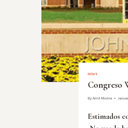
NEWS
Congreso W
By
Amit Mishra
Januar
Estimados co