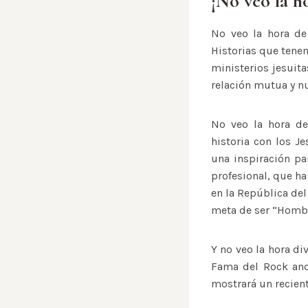
¡No veo la ho
No veo la hora de 
Historias que tenem
ministerios jesuita
relación mutua y nu
No veo la hora de
historia con los J
una inspiración pa
profesional, que ha
en la República del
meta de ser “Hombr
Y no veo la hora di
Fama del Rock and 
mostrará un recien