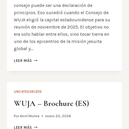
consejo puede ser una declaración de
principios. Eso sucedió cuando el Consejo de
WUJA eligió la capital estadounidense para su
reunión de noviembre de 2025. El objetivo no
era solo hablar entre ellos, sino tocar tierra en
uno de los epicentros de la misión jesuita
global y…
WASHINGTON
LEER MÁS
D.C.:
EL
CONSEJO
DE
WUJA
UNCATEGORIZED
QUE
FUE
WUJA – Brochure (ES)
MÁS
ALLÁ
Por
Amit Mishra
enero 20, 2026
DE
UNA
WUJA
LEER MÁS
REUNIÓN