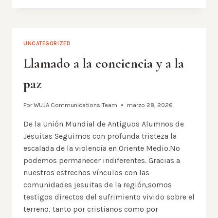
LA
WUJA
EN
APOYO
UNCATEGORIZED
AL
SANTO
Llamado a la conciencia y a la
PADRE
paz
Por
WUJA Communications Team
marzo 28, 2026
De la Unión Mundial de Antiguos Alumnos de
Jesuitas Seguimos con profunda tristeza la
escalada de la violencia en Oriente Medio.No
podemos permanecer indiferentes. Gracias a
nuestros estrechos vínculos con las
comunidades jesuitas de la región,somos
testigos directos del sufrimiento vivido sobre el
terreno, tanto por cristianos como por