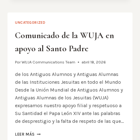
LA
RED
DE
UNCATEGORIZED
JÓVENES
ADULTOS
Comunicado de la WUJA en
MAGIS
apoyo al Santo Padre
Por
WUJA Communications Team
abril 18, 2026
de los Antiguos Alumnos y Antiguas Alumnas
de las Instituciones Jesuitas en todo el Mundo
Desde la Unión Mundial de Antiguos Alumnos y
Antiguas Alumnas de los Jesuitas (WUJA)
expresamos nuestro apoyo filial y respetuoso a
Su Santidad el Papa León XIV ante las palabras
de desprestigio y la falta de respeto de las que…
COMUNICADO
LEER MÁS
DE