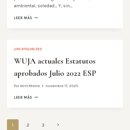
ambiental, soledad… Y, sin…
MENSAJE
LEER MÁS
DE
NAVIDAD
YFELIZ
AÑO
NUEVO
UNCATEGORIZED
2026
WUJA actuales Estatutos
aprobados Julio 2022 ESP
Por
Amit Mishra
noviembre 17, 2025
WUJA
LEER MÁS
ACTUALES
ESTATUTOS
APROBADOS
JULIO
Navegación
Siguiente
1
2
3
2022