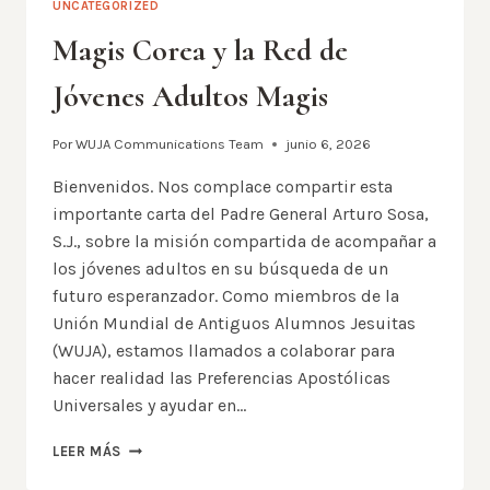
UNCATEGORIZED
POR
QUÉ
Magis Corea y la Red de
LOS
LÍDERES
Jóvenes Adultos Magis
ALUMNI
DEBEN
Por
WUJA Communications Team
junio 6, 2026
ESTAR
EN
Bienvenidos. Nos complace compartir esta
YOGYAKARTA
importante carta del Padre General Arturo Sosa,
S.J., sobre la misión compartida de acompañar a
los jóvenes adultos en su búsqueda de un
futuro esperanzador. Como miembros de la
Unión Mundial de Antiguos Alumnos Jesuitas
(WUJA), estamos llamados a colaborar para
hacer realidad las Preferencias Apostólicas
Universales y ayudar en…
MAGIS
LEER MÁS
COREA
Y