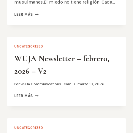
musulmanes.El miedo no tiene religión. Cada…
LLAMADO
LEER MÁS
A
LA
CONCIENCIA
Y
A
UNCATEGORIZED
LA
PAZ
WUJA Newsletter – febrero,
2026 – V2
Por
WUJA Communications Team
marzo 19, 2026
WUJA
LEER MÁS
NEWSLETTER
–
FEBRERO,
2026
–
UNCATEGORIZED
V2