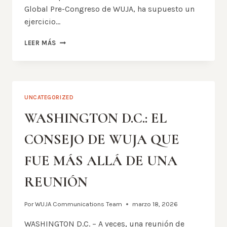
Global Pre-Congreso de WUJA, ha supuesto un
ejercicio…
UNA
LEER MÁS
SOLA
VOZ,
SEIS
REGIONES:
LA
UNCATEGORIZED
ENCUESTA
GLOBAL
WASHINGTON D.C.: EL
DE
WUJA
CONSEJO DE WUJA QUE
QUE
ESTÁ
FUE MÁS ALLÁ DE UNA
REVOLUCIONANDO
EL
REUNIÓN
CAMINO
HACIA
YOGYAKARTA
Por
WUJA Communications Team
marzo 18, 2026
2026
WASHINGTON D.C. – A veces, una reunión de