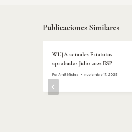
Publicaciones Similares
s
WUJA actuales Estatutos
JA 2024
aprobados Julio 2022 ESP
ia, Japón
Por
Amit Mishra
noviembre 17, 2025
 2024