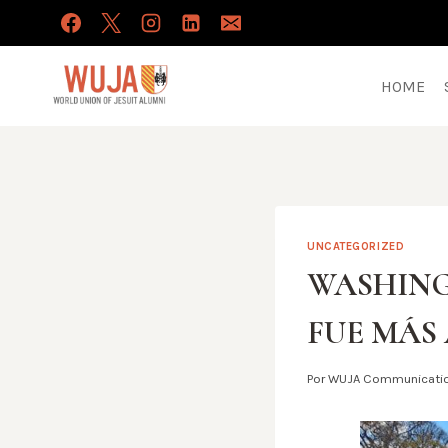
Saltar
al
contenido
HOME
UNCATEGORIZED
WASHINGT
FUE MÁS
Por
WUJA Communicati