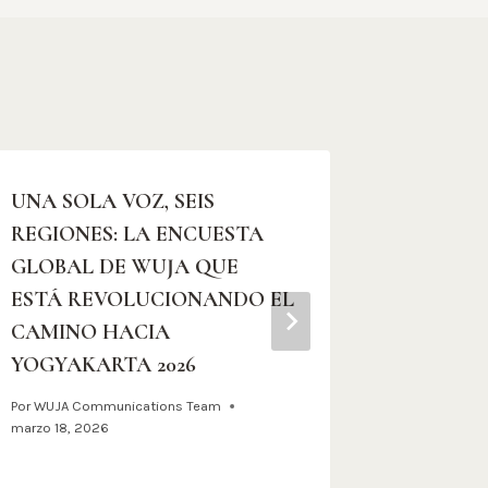
UNA SOLA VOZ, SEIS
Magis Co
REGIONES: LA ENCUESTA
Jóvenes 
GLOBAL DE WUJA QUE
Por
WUJA Co
ESTÁ REVOLUCIONANDO EL
junio 6, 202
CAMINO HACIA
YOGYAKARTA 2026
Por
WUJA Communications Team
marzo 18, 2026