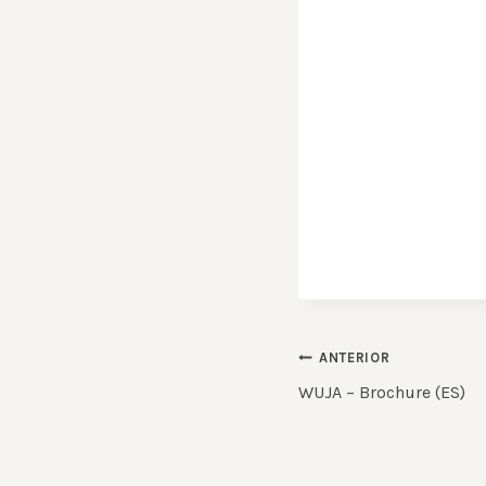
Navegación
ANTERIOR
WUJA – Brochure (ES)
de
entradas