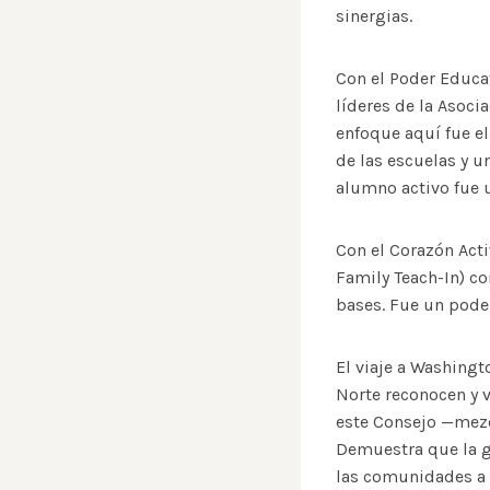
sinergias.
Con el Poder Educat
líderes de la Asoci
enfoque aquí fue e
de las escuelas y u
alumno activo fue 
Con el Corazón Acti
Family Teach-In) co
bases. Fue un poder
El viaje a Washingt
Norte reconocen y 
este Consejo —mezc
Demuestra que la go
las comunidades a l