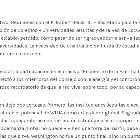
ivo: Reuniones con el P. Robert Reiser SJ – Secretario para la
ación de Colegios y Universidades Jesuitas y de la Red de Escue
l eslabón perdido: cómo pasar de ser «graduados» a ser «ali
niversidades. La necesidad de una transición fluida de estudia
un tema recurrente.
vista: La participación en el masivo “Encuentro de la Familia 
nectó a los miembros del Consejo con la energía y el comprom
oso recordatorio de que la red vive, sobre todo, por su capaci
on dejó dos certezas. Primero: las instituciones Jesuitas clave
valoran el potencial de WUJA como articulador global. Segund
lar trabajo interno con inmersión estratégica en el campo— es
bernanza global no puede vivir en una torre de marfil; debe r
as que sirve. Washington no fue un punto final, sino un punt