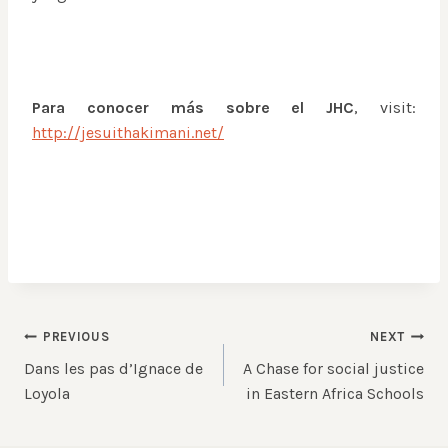
Para conocer más sobre el JHC
, visit:
http://jesuithakimani.net/
Post
PREVIOUS
NEXT
Dans les pas d’Ignace de
A Chase for social justice
navigation
Loyola
in Eastern Africa Schools