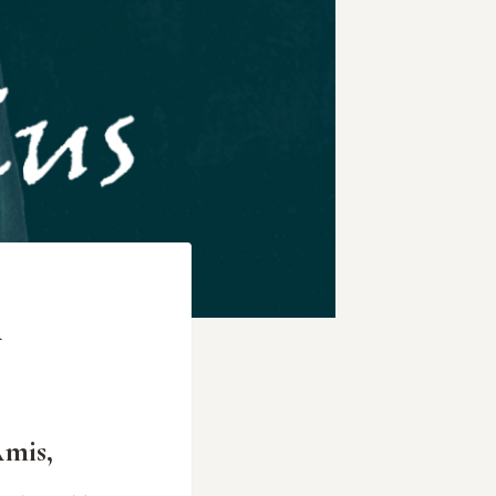
i
Amis,