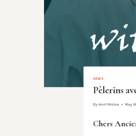
NEWS
Pèlerins av
By
Amit Mishra
May 1
Chers Ancien