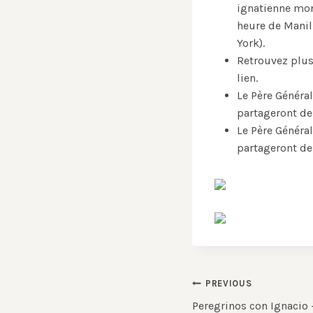
ignatienne mond
heure de Manil
York).
Retrouvez plus
lien.
Le Père Généra
partageront d
Le Père Généra
partageront d
Post
PREVIOUS
Peregrinos con Ignacio –