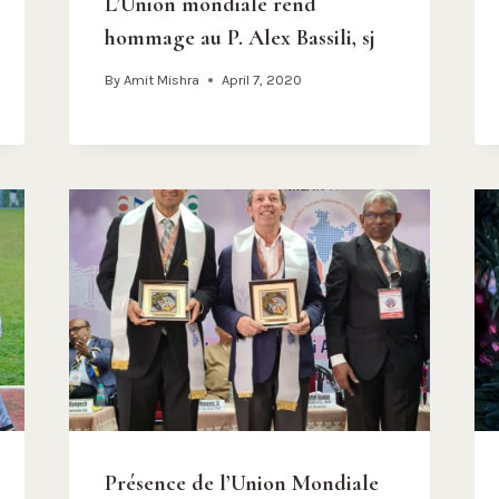
L’Union mondiale rend
hommage au P. Alex Bassili, sj
By
Amit Mishra
April 7, 2020
Présence de l’Union Mondiale