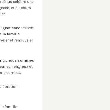
 Jésus célèbre une
gnace, et au cours
ist.
 ignatienne : “C’est
 la famille
veler et renouveler
3 mai, nous sommes
jeunes, religieux et
même combat.
élébration.
la famille