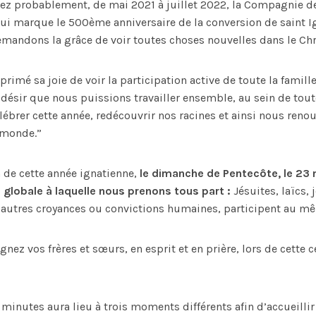
z probablement, de mai 2021 à juillet 2022, la Compagnie de
ui marque le 500ème anniversaire de la conversion de saint I
mandons la grâce de voir toutes choses nouvelles dans le Chr
primé sa joie de voir la participation active de toute la famille
ésir que nous puissions travailler ensemble, au sein de toute
lébrer cette année, redécouvrir nos racines et ainsi nous renou
 monde.”
 de cette année ignatienne,
le dimanche de Pentecôte, le 2
e globale à laquelle nous prenons tous part :
Jésuites, laïcs, 
 d’autres croyances ou convictions humaines, participent au 
oignez vos frères et sœurs, en esprit et en prière, lors de cette c
 minutes aura lieu à trois moments différents afin d’accueillir 