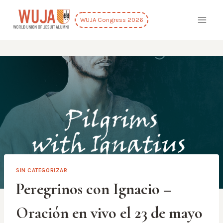
Skip
to
WUJA Congress 2026
content
SIN CATEGORIZAR
Peregrinos con Ignacio –
Oración en vivo el 23 de mayo