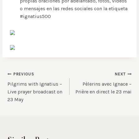
propias oraciones por adelantado, fotos, vídeos
o mensajes en las redes sociales con la etiqueta
#ignatius500
Post
PREVIOUS
NEXT
Pilgrims with Ignatius –
Pèlerins avec Ignace –
navigation
Live prayer broadcast on
Prière en direct le 23 mai
23 May