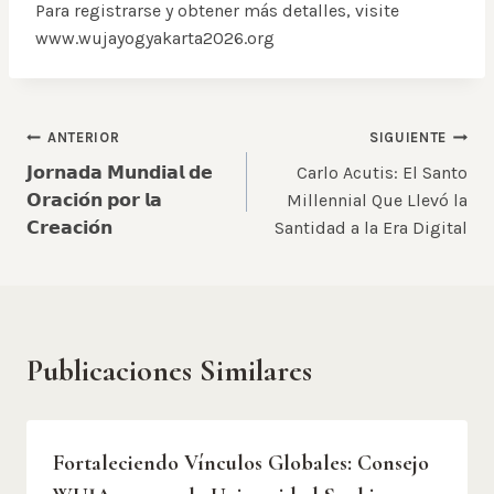
Para registrarse y obtener más detalles, visite
www.wujayogyakarta2026.org
Navegación
ANTERIOR
SIGUIENTE
𝗝𝗼𝗿𝗻𝗮𝗱𝗮 𝗠𝘂𝗻𝗱𝗶𝗮𝗹 𝗱𝗲
Carlo Acutis: El Santo
de
𝗢𝗿𝗮𝗰𝗶𝗼́𝗻 𝗽𝗼𝗿 𝗹𝗮
Millennial Que Llevó la
𝗖𝗿𝗲𝗮𝗰𝗶𝗼́𝗻
Santidad a la Era Digital
entradas
Publicaciones Similares
Fortaleciendo Vínculos Globales: Consejo