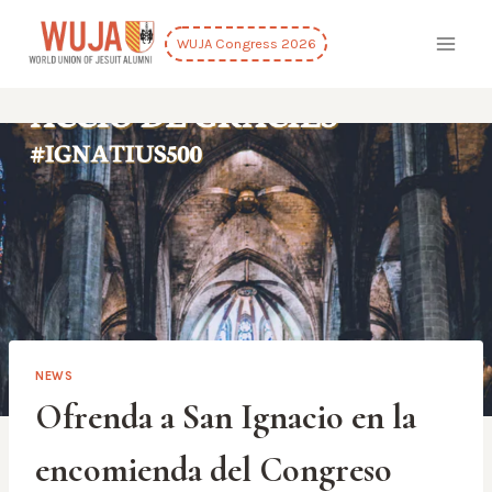
Skip
to
WUJA Congress 2026
content
NEWS
Ofrenda a San Ignacio en la
encomienda del Congreso