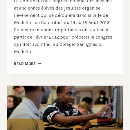
Le Comité du 8e Congrès mondial des anciens
et anciennes élèves des jésuites organise
l’événement qui se déroulera dans la ville de
Medellín, en Colombie, du 14 au 18 Août 2013.
Plusieurs réunions importantes ont eu lieu à
partir de Février 2012 pour préparer le congrès
qui doit avoir lieu au Colegio San Ignacio,
Medellin,…
LE
READ MORE
HUITIÈME
CONGRÈS
MONDIAL
DES
ANCIENS
ET
ANCIENNES
ÉLÈVES
DES
JÉSUITES