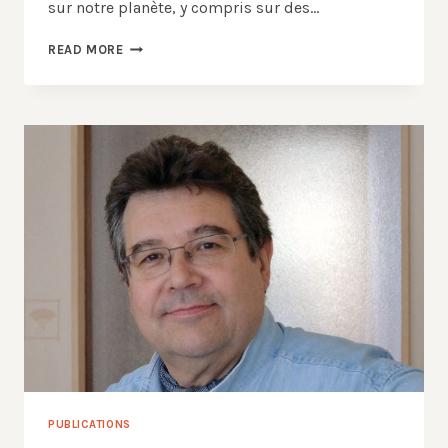
sur notre planète, y compris sur des…
NOUS
READ MORE
NE
SOMMES
PAS
LE
CENTRE
:
IL
N’Y
A
PAS
DE
CENTRE
PUBLICATIONS