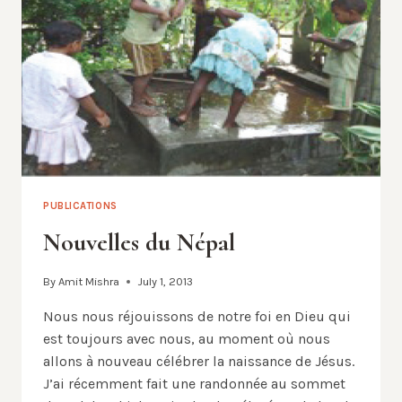
PREMIÈRE
RENCONTRE
DE
FORMATION
POUR
LES
ANCIENS
ÉLÈVES
DES
JÉSUITES,
PROFESSIONNELS
DE
PUBLICATIONS
LA
Nouvelles du Népal
SPHÈRE
MÉDICALE
By
Amit Mishra
July 1, 2013
Nous nous réjouissons de notre foi en Dieu qui
est toujours avec nous, au moment où nous
allons à nouveau célébrer la naissance de Jésus.
J’ai récemment fait une randonnée au sommet