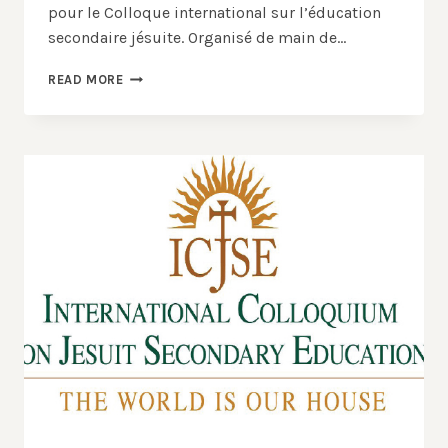
pour le Colloque international sur l’éducation
secondaire jésuite. Organisé de main de…
FAIRE
READ MORE
DE
NOS
FUTURS
ANCIENS
ÉLÈVES
DES
CITOYENS
DU
MONDE